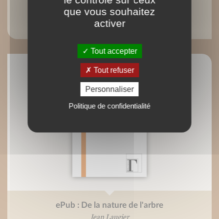
que vous souhaitez
Ebook : De la nature de l'arbre
activer
Jean Laugier
Tout accepter
Tout refuser
Personnaliser
Politique de confidentialité
ePub : De la nature de l'arbre
Jean Laugier