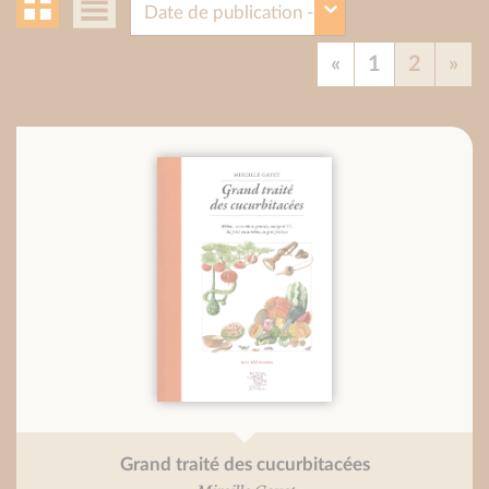
«
1
2
»
Grand traité des cucurbitacées