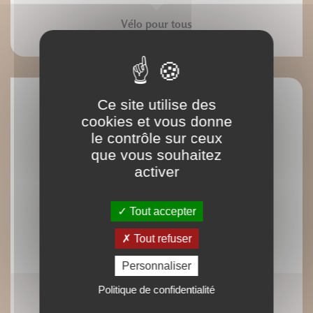
Vélo pour tous
Jean Le Bivic Jean-Michel Richefort
Ce site utilise des
cookies et vous donne
le contrôle sur ceux
que vous souhaitez
activer
Tout accepter
Tout refuser
Personnaliser
Politique de confidentialité
VTT rouler plus vite
Jean-Paul Stéphan