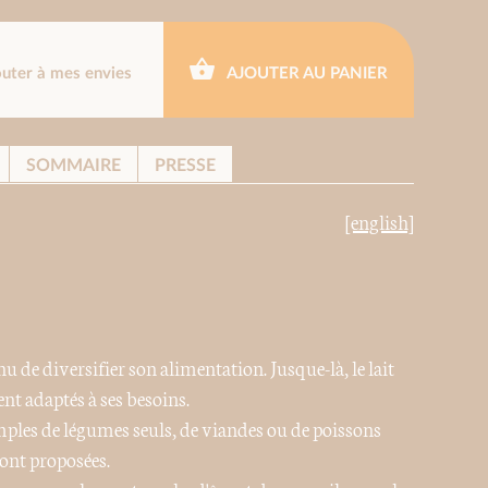
outer à mes envies
AJOUTER AU PANIER
SOMMAIRE
PRESSE
[english]
u de diversifier son alimentation. Jusque-là, le lait
ent adaptés à ses besoins.
imples de légumes seuls, de viandes ou de poissons
ont proposées.