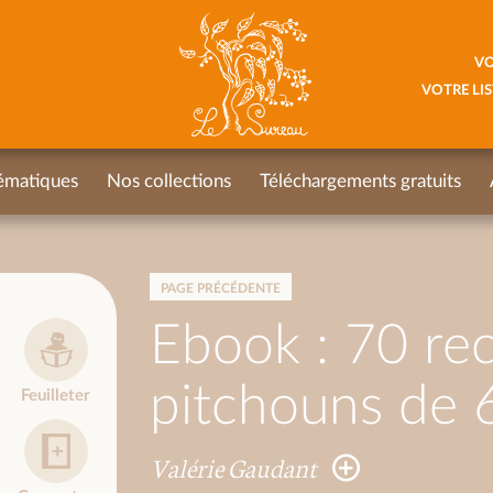
VO
VOTRE LIS
ématiques
Nos collections
Téléchargements gratuits
PAGE PRÉCÉDENTE
Ebook : 70 rec
pitchouns de 
Feuilleter
Valérie Gaudant