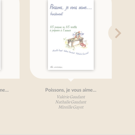
e...
Poissons, je vous aime...
70
Valérie Gaudant
Nathalie Gaudant
Mireille Gayet