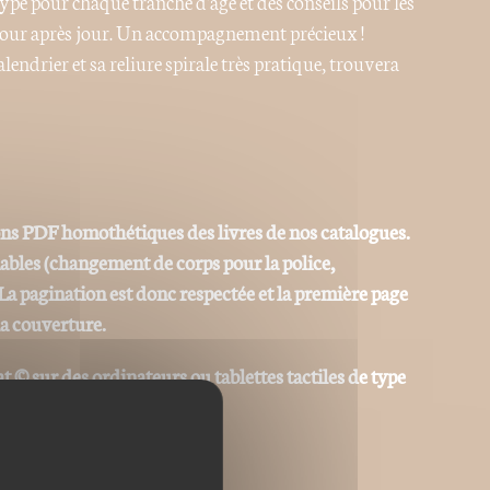
pe pour chaque tranche d'âge et des conseils pour les
t jour après jour. Un accompagnement précieux !
lendrier et sa reliure spirale très pratique, trouvera
ons PDF homothétiques des livres de nos catalogues.
iables (changement de corps pour la police,
La pagination est donc respectée et la première page
la couverture.
at © sur des ordinateurs ou tablettes tactiles de type