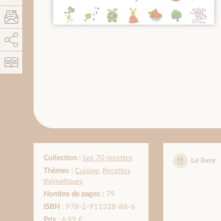
AddThis est désactivé.
Autoriser
Collection :
Les 70 recettes
Le livre
Thèmes :
Cuisine
,
Recettes
thématiques
Nombre de pages :
79
ISBN
: 978-2-911328-88-6
Prix
: 6,99 €