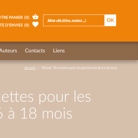
TRE PANIER
(
0
)
TE D’ENVIES
(
0
)
Auteurs
Contacts
Liens
Accueil
Ebook : 70 recettes pour les pitchouns de 6 à 18 mois
ettes pour les
6 à 18 mois