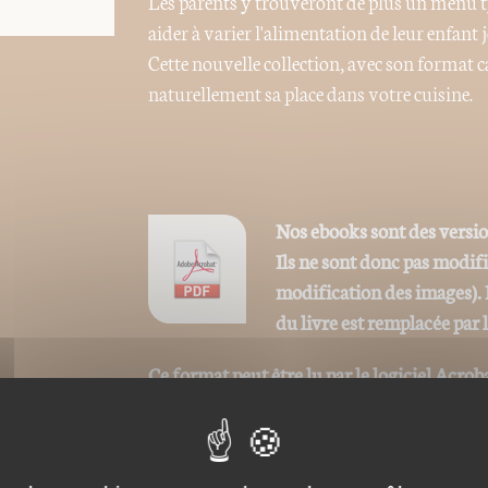
Les parents y trouveront de plus un menu ty
aider à varier l'alimentation de leur enfan
Cette nouvelle collection, avec son format ca
naturellement sa place dans votre cuisine.
Nos ebooks sont des versi
Ils ne sont donc pas modif
modification des images). 
du livre est remplacée par 
Ce format peut être lu par le logiciel Acrob
iPad, Archos, Asus ou autres.