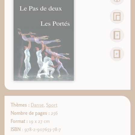
Thèmes :
Danse
,
Sport
Nombre de pages :
256
Format :
19 x 27 cm
ISBN
: 978-2-907653-78-7