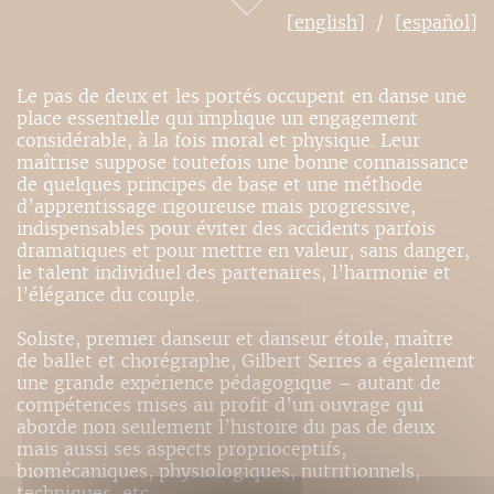
[english]
[español]
Le pas de deux et les portés occupent en danse une
place essentielle qui implique un engagement
considérable, à la fois moral et physique. Leur
maîtrise suppose toutefois une bonne connaissance
de quelques principes de base et une méthode
d’apprentissage rigoureuse mais progressive,
indispensables pour éviter des accidents parfois
dramatiques et pour mettre en valeur, sans danger,
le talent individuel des partenaires, l’harmonie et
l’élégance du couple.
Soliste, premier danseur et danseur étoile, maître
de ballet et chorégraphe, Gilbert Serres a également
une grande expérience pédagogique – autant de
compétences mises au profit d’un ouvrage qui
aborde non seulement l’histoire du pas de deux
mais aussi ses aspects proprioceptifs,
biomécaniques, physiologiques, nutritionnels,
techniques, etc.