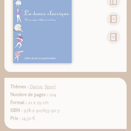
Thèmes :
Danse
,
Sport
Nombre de pages :
104
Format :
21 x 29 cm
ISBN
: 978-2-907653-92-3
Prix
: 14,50 €