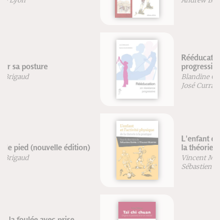
Andrew Biel
Rééducation en résistance
progressive
Blandine Calais-Germain
José Curraladas
L'enfant et l'activité physique : de
la théorie à la pratique
Vincent Martin
Sébastien Ratel