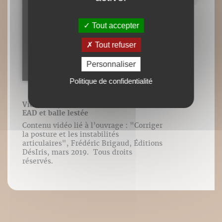
Tout accepter
Tout refuser
Personnaliser
Politique de confidentialité
Vidéo n°37 : Newtball et coordination
EAD et balle lestée
Contenu vidéo lié à l’ouvrage : "Corriger
la posture et les instabilités
articulaires", Frédéric Brigaud, Éditions
DésIris, mars 2019. Tous droits
réservés.