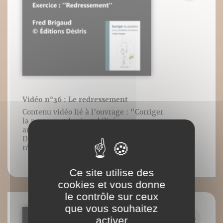
Vidéo n°36 : Le redressement
Contenu vidéo lié à l’ouvrage : "Corriger
la posture et les instabilités
articulaires", Frédéric Brigaud, Éditions
DésIris, mars 2019. Tous droits
réservés.
Ce site utilise des
cookies et vous donne
le contrôle sur ceux
que vous souhaitez
activer