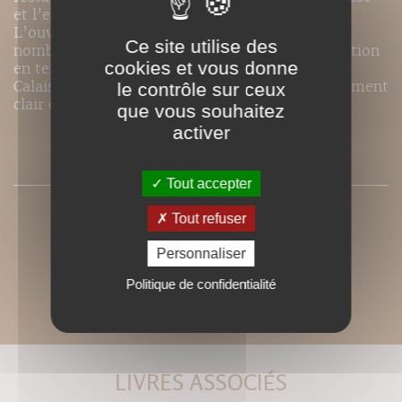
et l’endurance.
L’ouvrage de José Curraladas référence de
Ce site utilise des
nombreuses possibilités d’exercices de rééducation
cookies et vous donne
en tension progressive. Les dessins de Blandine
Calais-Germain en font un ouvrage particulièrement
le contrôle sur ceux
clair et simple d’utilisation.
que vous souhaitez
activer
SOMMAIRE
Tout accepter
Tout refuser
Personnaliser
Politique de confidentialité
LIVRES ASSOCIÉS