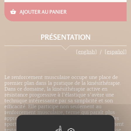
AJOUTER AU PANIER
PRÉSENTATION
[english]
[español]
Le renforcement musculaire occupe une place de
premier plan dans la pratique de la kinésithérapie.
Dans ce domaine, la kinésithérapie active en
résistance progressive à l’élastique s’avère une
technique intéressante par sa simplicité et son
efficacité. Elle participe non seulement au
renforcement musculaire, terme qui paraît plus
approprié que celui de musculation utilisé par les
sportifs et les culturistes, mais elle peut également
restaurer les autres qualités du muscle : la vitesse