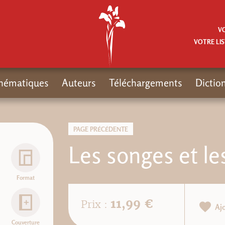
V
VOTRE LIS
hématiques
Auteurs
Téléchargements
Dictio
PAGE PRÉCÉDENTE
Les songes et le
Format
11,99 €
Prix :
Aj
Couverture