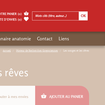
OTRE PANIER
(
0
)
TE D’ENVIES
(
0
)
nnaire anatomie
Contact
Liens
Accueil
Moteur de Recherches Gregoriennes
Les songes et les rêves
s rêves
outer à mes envies
AJOUTER AU PANIER