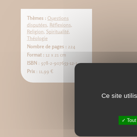
Thèmes :
Questions
disputées
,
Réflexions
,
Religion
,
Spiritualité
,
Théologie
Nombre de pages :
224
Format :
12 x 21 cm
ISBN
: 978-2-907653-12-1
Prix
: 11,99 €
Ce site util
Tout