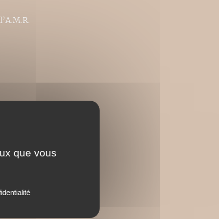
l’A.M.R.
ceux que vous
identialité