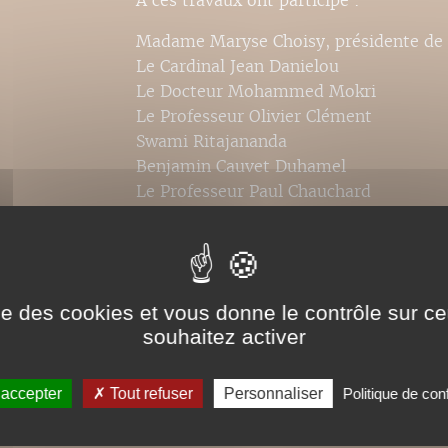
À ces travaux ont participé :
Madame Maryse Choisy, présidente de 
Le Cardinal Jean Danielou
Le Docteur Mohammed Mokri
Le Professeur Olivier Clément
Swami Ritajananda
Benjamin Cauvet Duhamel
Le Professeur Paul Chauchard
Le Professeur Emilio Servadio
Le Pasteur Jean Bosc
Le Docteur Hubert Larcher
Le Docteur Jacques Donnars.
ise des cookies et vous donne le contrôle sur 
souhaitez activer
 accepter
Tout refuser
Personnaliser
Politique de conf