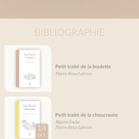
BIBLIOGRAPHIE
Petit tr
t traité de la boulette
et de la 
re-Brice Lebrun
Pierre-Br
t traité de la choucroute
Petit tr
in Fache
Pierre-Br
re-Brice Lebrun