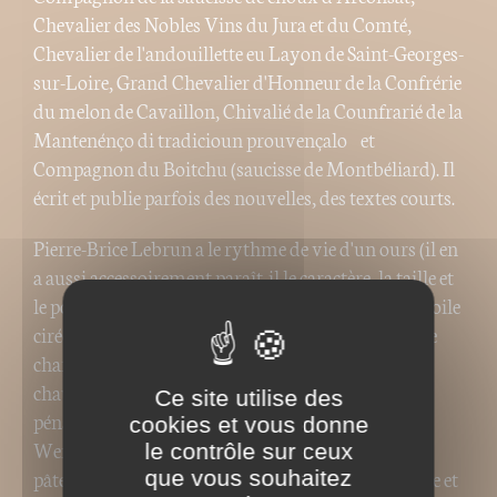
Chevalier des Nobles Vins du Jura et du Comté,
Chevalier de l'andouillette eu Layon de Saint-Georges-
sur-Loire, Grand Chevalier d'Honneur de la Confrérie
du melon de Cavaillon, Chivalié de la Counfrarié de la
Mantenénço di tradicioun prouvençalo et
Compagnon du Boitchu (saucisse de Montbéliard). Il
écrit et publie parfois des nouvelles, des textes courts.
Pierre-Brice Lebrun a le rythme de vie d'un ours (il en
a aussi accessoirement paraît-il le caractère, la taille et
le poids). Il court l'été de resto en producteur et de toile
cirée en table étoilée, de producteur en vigneron, de
charcutier en chocolatier … Il hiberne l'hiver au
chaud d'un amphi, avec son code civil et son code
Ce site utilise des
pénal. Il s'isole le reste de l'année en Jordanie ou à
cookies et vous donne
Wenduine avec des piles de livres et des tonnes de
le contrôle sur ceux
pâtes qu'il prépare au beurre, au jambon, en famille et
que vous souhaitez