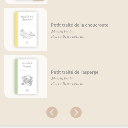
t traité de la choucroute
Petit tr
in Fache
Pierre-Br
re-Brice Lebrun
t traité de l'asperge
Petit tr
in Fache
Pierre-Br
re-Brice Lebrun