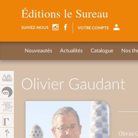
Panneau de gestion des cookies
Éditions le Sureau
SUIVEZ-NOUS
VOTRE COMPTE
Nouveautés
Actualités
Catalogue
Nos th
Olivier Gaudant
Olivier 