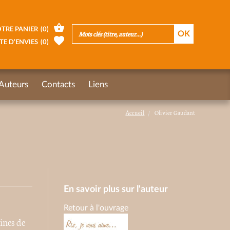
TRE PANIER
(
0
)
TE D’ENVIES
(
0
)
Auteurs
Contacts
Liens
Accueil
Olivier Gaudant
En savoir plus sur l'auteur
Retour à l'ouvrage
ines de