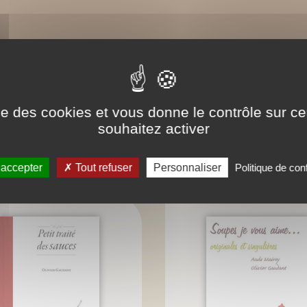
ise des cookies et vous donne le contrôle sur 
souhaitez activer
BIBLIOGRAPHIE
 accepter
Tout refuser
Personnaliser
Politique de conf