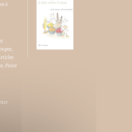
es à
ez
soupes,
rticles
ix
,
Point
eurs