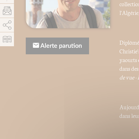
collectio
l'Algérie
AddThis est désactivé.
Autoriser
Diplômé 
Alerte parution
Christie'
yaourts 
dans des
de vue -
Aujourd'
dans leu