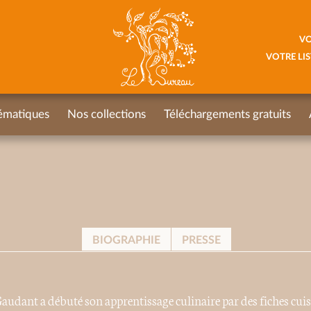
VO
VOTRE LIS
ématiques
Nos collections
Téléchargements gratuits
BIOGRAPHIE
PRESSE
Gaudant a débuté son apprentissage culinaire par des fiches cuis