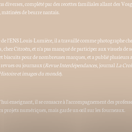
ns diverses, complété par des recettes familiales allant des Vosg
, mâtinées de beurre nantais.
de l'ENS Louis-Lumière, il a travaillé comme photographe ch
s, chez Citroën, et n'a pas manqué de participer aux visuels de 
et biscuits pour de nombreuses marques, et a publié plusieurs a
 revues ou journaux (
Revue Interdépendances
, journal
La Cro
 Histoire et images du monde
).
hui enseignant, il se consacre à l'accompagnement des profess
rs projets numériques, mais garde un œil sur les fourneaux.