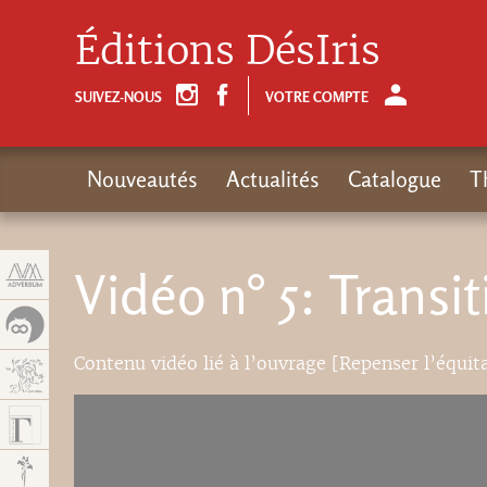
Panneau de gestion des cookies
Éditions DésIris
SUIVEZ-NOUS
VOTRE COMPTE
Nouveautés
Actualités
Catalogue
T
Vidéo n° 5: Transi
Contenu vidéo lié à l’ouvrage [Repenser l’équi