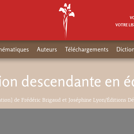
V
VOTRE LIS
hématiques
Auteurs
Téléchargements
Dictio
tion descendante en é
tation] de Frédéric Brigaud et Joséphine Lyon/Éditions D