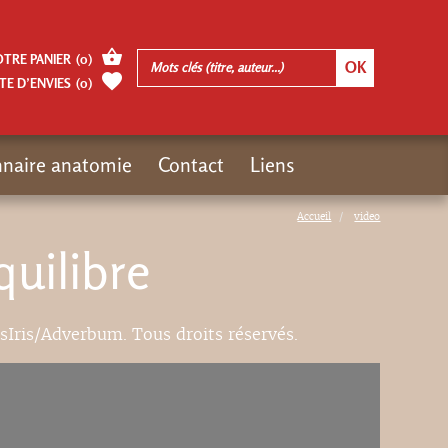
OTRE PANIER
(
0
)
TE D’ENVIES
(
0
)
nnaire anatomie
Contact
Liens
Accueil
video
quilibre
ésIris/Adverbum. Tous droits réservés.