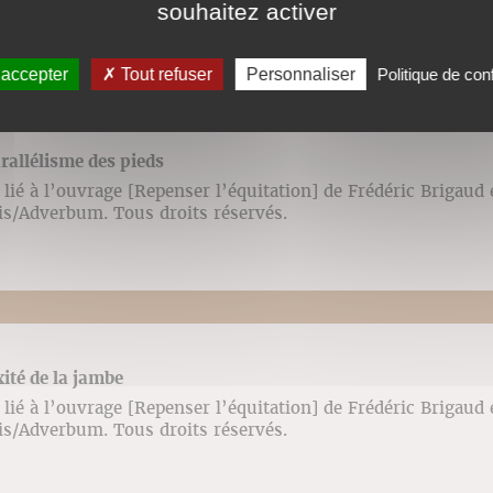
souhaitez activer
 accepter
Tout refuser
Personnaliser
Politique de conf
arallélisme des pieds
lié à l’ouvrage [Repenser l’équitation] de Frédéric Brigaud
ris/Adverbum. Tous droits réservés.
xité de la jambe
lié à l’ouvrage [Repenser l’équitation] de Frédéric Brigaud
ris/Adverbum. Tous droits réservés.