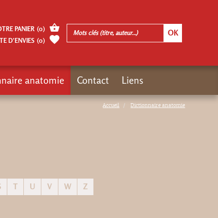
OTRE PANIER
(
0
)
TE D’ENVIES
(
0
)
nnaire anatomie
Contact
Liens
Accueil
Dictionnaire anatomie
S
T
U
V
W
Z