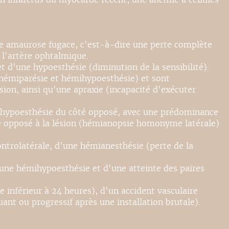
une amaurose fugace, c'est-à-dire une perte complète
 l'artère ophtalmique.
et d'une hypoesthésie (diminution de la sensibilité).
(hémiparésie et hémihypoesthésie) et sont
on, ainsi qu'une apraxie (incapacité d'exécuter
ihypoesthésie du côté opposé, avec une prédominance
é opposé à la lésion (hémianopsie homonyme latérale)
trolatérale, d'une hémianesthésie (perte de la
d'une hémihypoesthésie et d'une atteinte des paires
 inférieur à 24 heures), d'un accident vasculaire
uant ou progressif après une installation brutale).