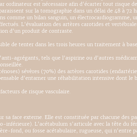
ar ordinateur est nécessaire afin d'écarter tout risque
pparaissent sur la tomographie dans un délai de 48 à 72
ens comme un bilan sanguin, un électrocardiogramme, u
fectués. L'évaluation des artères carotides et vertébrale
ion d'un produit de contraste.
ssible de tenter dans les trois heures un traitement à ba
'anti-agrégants, tels que l'aspirine ou d'autres médicame
onseillée.
ténoses) sévères (70%) des artères carotides (endartérie
dispensable d'entamer une réhabilitation intensive dont l
 facteurs de risque vasculaire.
ur sa face externe. Elle est constituée par chacune des pa
-inférieure). L'acétabulum s'articule avec la tête du fém
rière-fond, ou fosse acétabulaire, rugueuse, qui n'entre 