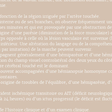
mie.
ction de la région irriguée par l'artère touchée.
ide interne ou de ses branches, on observe fréquemment 
ques minutes et qui est provoquée par une obstruction de
origine d'une parésie (diminution de la force musculaire) 
s opposée à celle où la lésion vasculaire est survenue 
férieur. Une altération du langage ou de la compréhensi
par imitation) de la marche peuvent survenir.
ompagnent généralement d'une hémiparésie et d'une hém
ion du champ visuel controlatéral des deux yeux du côt
re cérébral touché est le dominant.
nt souvent accompagnées d'une hémianopsie homonyme con
ontaires.
'origine de troubles de l'équilibre, d'une hémiparésie, 
ident ischémique transitoire ou AIT (déficit neurologique
 24 heures) ou d'un ictus progressif (le déficit est fluct
 de l'histoire clinique et d'un examen clinique.