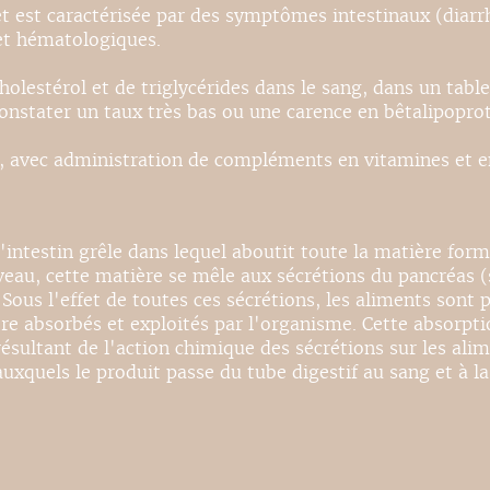
et est caractérisée par des symptômes intestinaux (diarr
 et hématologiques.
holestérol et de triglycérides dans le sang, dans un tabl
constater un taux très bas ou une carence en bêtalipoprot
s, avec administration de compléments en vitamines et en 
l'intestin grêle dans lequel aboutit toute la matière for
au, cette matière se mêle aux sécrétions du pancréas (su
Sous l'effet de toutes ces sécrétions, les aliments sont 
absorbés et exploités par l'organisme. Cette absorption 
résultant de l'action chimique des sécrétions sur les ali
xquels le produit passe du tube digestif au sang et à la 