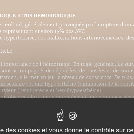
AGIQUE ICTUS HÉMORRAGIQUE
 cérébral, généralement provoquée par la rupture d'un 
s représentent environ 15% des AVC.
e hypertensive, des malformations artérioveineuses, des
ielle.
 l'importance de l'hémorragie. En règle générale, ils s
t sont accompagnés de céphalées, de nausées et de vomi
utamen, elle met en jeu le niveau de conscience. De plus
 musculaire) et une hypoesthésie (diminution de la sensi
urvient (hémiparésie et hémihypoesthésie).
 on observe alors une hémiparésie et une hémianesthésie
ale), elle provoque alors un coma, une perte des réflexe
 dessous du cou).
ise des cookies et vous donne le contrôle sur 
courante est la tomographie axiale assistée par ordinateu