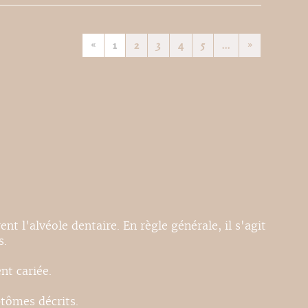
«
1
2
3
4
5
...
»
nt l'alvéole dentaire. En règle générale, il s'agit
s.
nt cariée.
ptômes décrits.