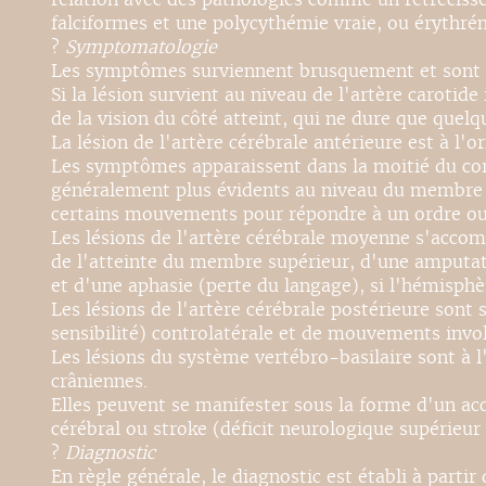
falciformes et une polycythémie vraie, ou érythré
?
Symptomatologie
Les symptômes surviennent brusquement et sont fon
Si la lésion survient au niveau de l'artère carot
de la vision du côté atteint, qui ne dure que quel
La lésion de l'artère cérébrale antérieure est à l'
Les symptômes apparaissent dans la moitié du corp
généralement plus évidents au niveau du membre in
certains mouvements pour répondre à un ordre ou 
Les lésions de l'artère cérébrale moyenne s'acc
de l'atteinte du membre supérieur, d'une amputat
et d'une aphasie (perte du langage), si l'hémisphè
Les lésions de l'artère cérébrale postérieure so
sensibilité) controlatérale et de mouvements invol
Les lésions du système vertébro-basilaire sont à l
crâniennes.
Elles peuvent se manifester sous la forme d'un acc
cérébral ou stroke (déficit neurologique supérieur à
?
Diagnostic
En règle générale, le diagnostic est établi à partir