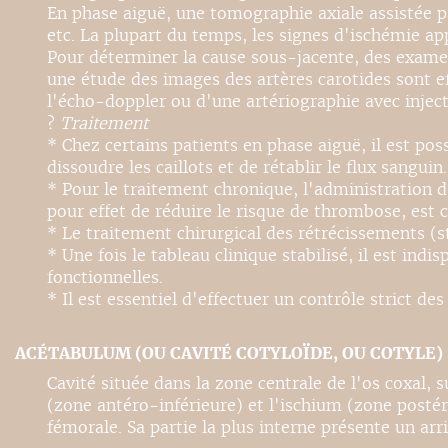
En phase aiguë, une tomographie axiale assistée p
etc. La plupart du temps, les signes d'ischémie a
Pour déterminer la cause sous-jacente, des exam
une étude des images des artères carotides sont ef
l'écho-doppler ou d'une artériographie avec inject
?
Traitement
* Chez certains patients en phase aiguë, il est po
dissoudre les caillots et de rétablir le flux sanguin.
* Pour le traitement chronique, l'administration d
pour effet de réduire le risque de thrombose, est c
* Le traitement chirurgical des rétrécissements (s
* Une fois le tableau clinique stabilisé, il est in
fonctionnelles.
* Il est essentiel d'effectuer un contrôle strict des
ACÉTABULUM (OU CAVITÉ COTYLOÏDE, OU COTYLE)
Cavité située dans la zone centrale de l'os coxal, s
(zone antéro-inférieure) et l'ischium (zone postéro
fémorale. Sa partie la plus interne présente un ar