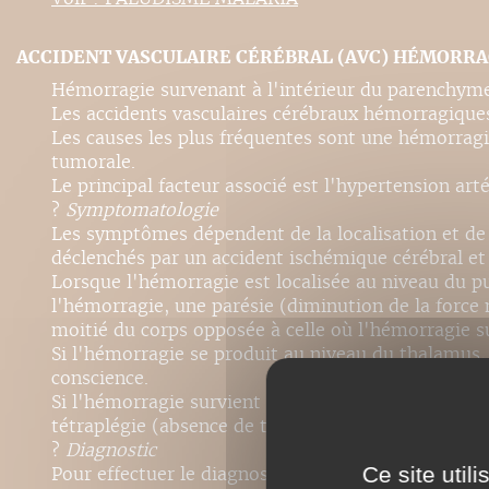
ACCIDENT VASCULAIRE CÉRÉBRAL (AVC) HÉMORR
Hémorragie survenant à l'intérieur du parenchyme
Les accidents vasculaires cérébraux hémorragique
Les causes les plus fréquentes sont une hémorragi
tumorale.
Le principal facteur associé est l'hypertension artér
?
Symptomatologie
Les symptômes dépendent de la localisation et de
déclenchés par un accident ischémique cérébral e
Lorsque l'hémorragie est localisée au niveau du p
l'hémorragie, une parésie (diminution de la force
moitié du corps opposée à celle où l'hémorragie s
Si l'hémorragie se produit au niveau du thalamus,
conscience.
Si l'hémorragie survient au niveau du pont (encéph
tétraplégie (absence de toute fonction motrice en
?
Diagnostic
Ce site util
Pour effectuer le diagnostic, la technique la plus 