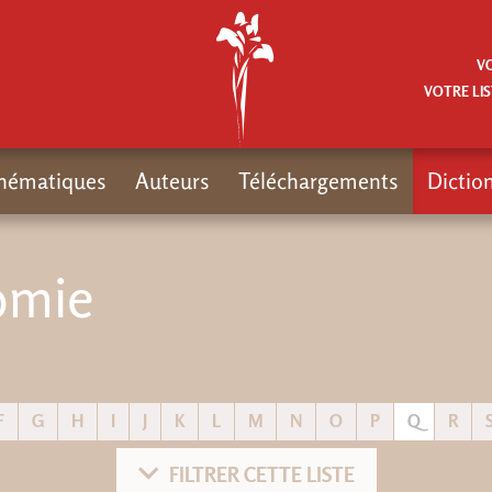
V
VOTRE LIS
hématiques
Auteurs
Téléchargements
Dictio
omie
F
G
H
I
J
K
L
M
N
O
P
Q
R
FILTRER CETTE LISTE