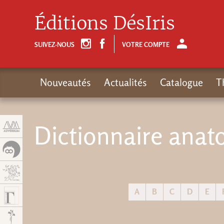
Panneau de gestion des cookies
Éditions DésIris
SUIVEZ-NOUS
VOTRE COMPTE
Nouveautés
Actualités
Catalogue
T
Dictionnaire anat
A
B
C
D
E