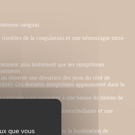
vaisseau sanguin.
 troubles de la coagulation et une hémorragie intra-
urviennent plus lentement que les symptômes
ssements.
, on observe une déviation des yeux du côté de
bilité). Ces derniers symptômes apparaissent dans la
 controlatérale associées à une baisse du niveau de
s oculocéphaliques et oculovestibulaires et une
ceux que vous
r, qui permet de déterminer la localisation de