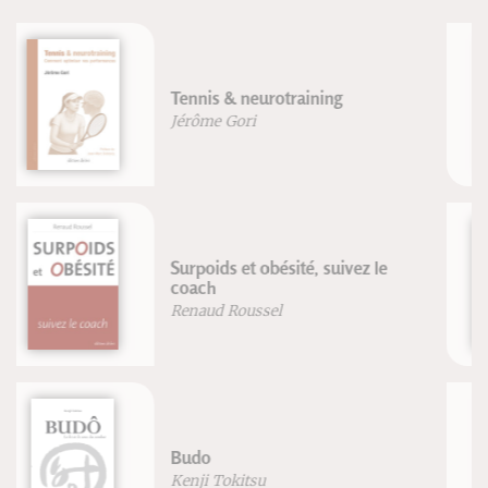
De la perfection musculaire à la
performance sportive
Ph. E. Souchard
Grand atlas d'anatomie humaine
Vigué-Martin
La psycho-intégration
Georges Pegand