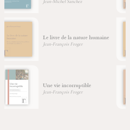
Les saints Anges
Saint Bonaventure
Edith Stein, dans les
profondeurs de l'âme
Amata Neyer