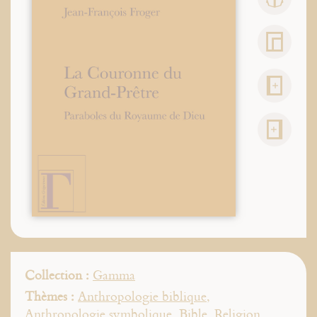
Collection :
Gamma
Thèmes :
Anthropologie biblique
,
Anthropologie symbolique
,
Bible
,
Religion