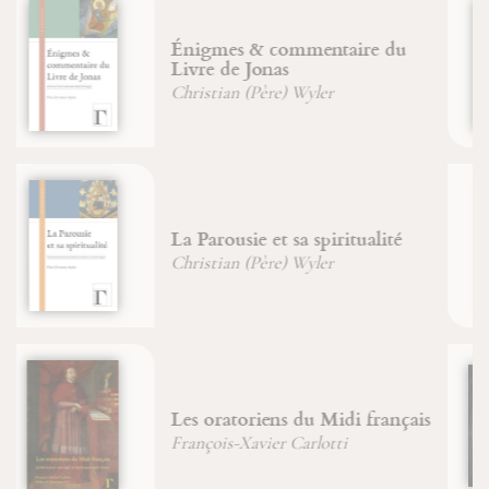
L'amour et les « poupées russes
»
Claude Martingay
Bouddhisme
Marion Duvauchel
L'arbre des archétypes
Jean-François Froger
Bernadette Main