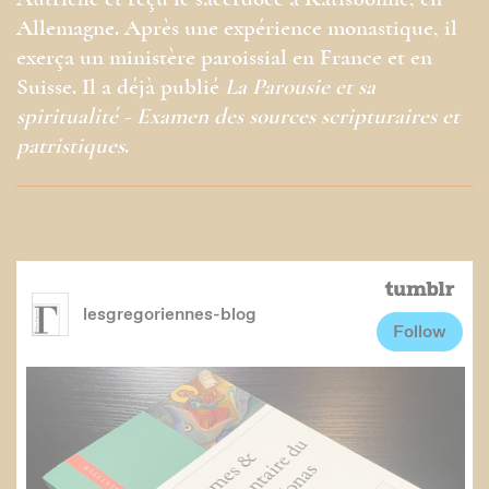
Autriche et reçu le sacerdoce à Ratisbonne, en
Allemagne. Après une expérience monastique, il
exerça un ministère paroissial en France et en
Suisse. Il a déjà publié
La Parousie et sa
spiritualité - Examen des sources scripturaires et
patristiques
.