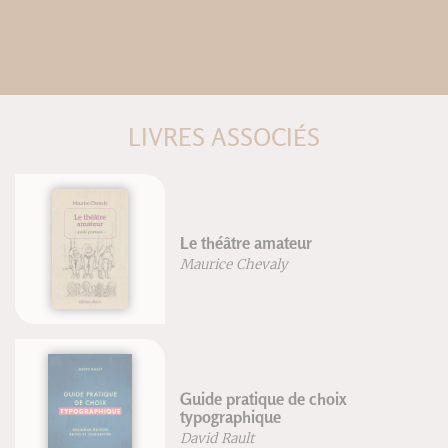
LIVRES ASSOCIÉS
La voie royale du désert
Frère Étienne Goutagny
Corriger la posture et les
instabilités articulaires
Frédéric Brigaud