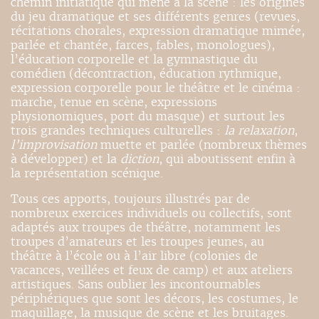
chemin initiatique qui mène à la scène : les origines
du jeu dramatique et ses différents genres (revues,
récitations chorales, expression dramatique mimée,
parlée et chantée, farces, fables, monologues),
l’éducation corporelle et la gymnastique du
comédien (décontraction, éducation rythmique,
expression corporelle pour le théâtre et le cinéma :
marche, tenue en scène, expressions
physionomiques, port du masque) et surtout les
trois grandes techniques culturelles :
la relaxation
,
l’improvisation
muette et parlée (nombreux thèmes
à développer) et la
diction
, qui aboutissent enfin à
la représentation scénique.
Tous ces apports, toujours illustrés par de
nombreux exercices individuels ou collectifs, sont
adaptés aux troupes de théâtre, notamment les
troupes d’amateurs et les troupes jeunes, au
théâtre à l’école ou à l’air libre (colonies de
vacances, veillées et feux de camp) et aux ateliers
artistiques. Sans oublier les incontournables
périphériques que sont les décors, les costumes, le
maquillage, la musique de scène et les bruitages.