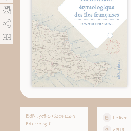
AddThis est désactivé.
Autoriser
ISBN
: 978-2-36403-214-9
Le livre
Prix
: 12,99 €
ePUB