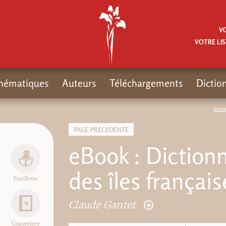
V
VOTRE LIS
hématiques
Auteurs
Téléchargements
Dictio
Accue
PAGE PRÉCÉDENTE
eBook : Diction
des îles français
Feuilleter
Claude Gantet
Couverture