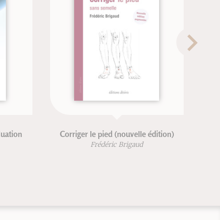
 pied (nouvelle édition)
Respiration
édéric Brigaud
Blandine Calais-Germain