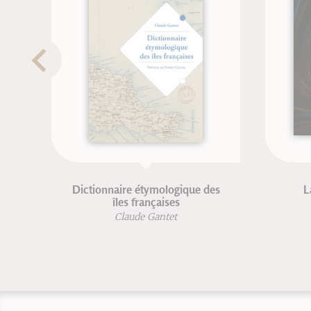
 étymologique des
La vitesse de la lumière
françaises
Jean Perdijon
de Gantet