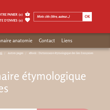
OTRE PANIER
(
0
)
TE D’ENVIES
(
0
)
nnaire anatomie
Contact
Liens
il
Autres pages
eBook : Dictionnaire étymologique des îles françaises
naire étymologique
es