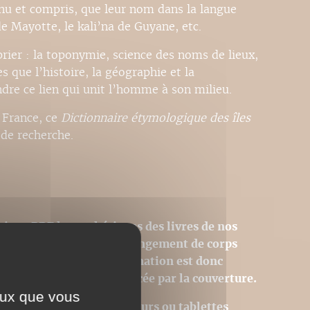
nnu et compris, que leur nom dans la langue
e Mayotte, le kali’na de Guyane, etc.
rier : la toponymie, science des noms de lieux,
s que l’histoire, la géographie et la
re ce lien qui unit l’homme à son milieu.
 France, ce
Dictionnaire étymologique des îles
 de recherche.
sions PDF homothétiques des livres de nos
 donc pas modifiables (changement de corps
tion des images). La pagination est donc
 page du livre est remplacée par la couverture.
ceux que vous
Acrobat © sur des ordinateurs ou tablettes