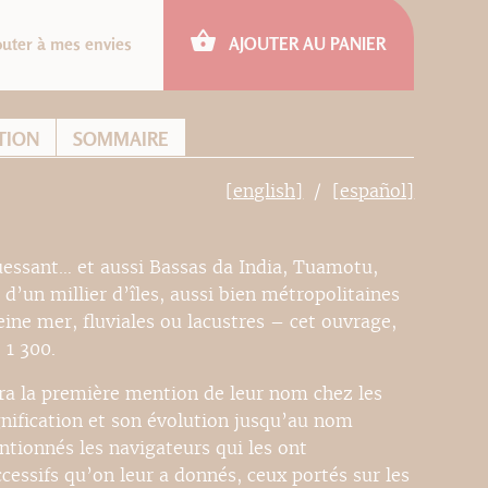
outer à mes envies
AJOUTER AU PANIER
TION
SOMMAIRE
[english]
[español]
Ouessant… et aussi Bassas da India, Tuamotu,
s d’un millier d’îles, aussi bien métropolitaines
eine mer, fluviales ou lacustres – cet ouvrage,
 1 300.
era la première mention de leur nom chez les
gnification et son évolution jusqu’au nom
entionnés les navigateurs qui les ont
essifs qu’on leur a donnés, ceux portés sur les