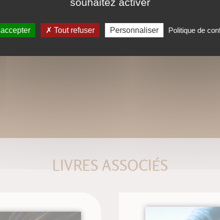
souhaitez activer
tactiles de type iPad, Archos, Asus ou a
 accepter
Tout refuser
Personnaliser
Politique de conf
LIVRES ASSOCIÉS