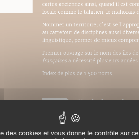
cartes anciennes ainsi, quand il est co
locale comme le tahitien, le mahorais d
Nommer un territoire, c’est se l’approp
au carrefour de disciplines aussi diverse
linguistique, permet de mieux comprend
Premier ouvrage sur le nom des îles de
françaises
a nécessité plusieurs années
Index de plus de 1 500 noms.
Nos ebooks sont des ver
catalogues. Ils ne sont
pour la police, modifica
respectée et la première
ise des cookies et vous donne le contrôle sur 
Ce format peut être lu par le logiciel 