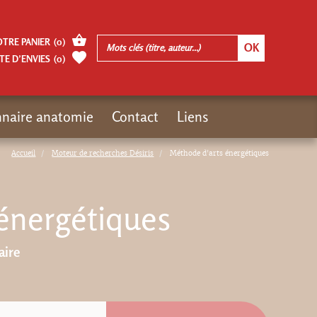
OTRE PANIER
(
0
)
TE D’ENVIES
(
0
)
nnaire anatomie
Contact
Liens
Accueil
Moteur de recherches Désiris
Méthode d'arts énergétiques
énergétiques
aire