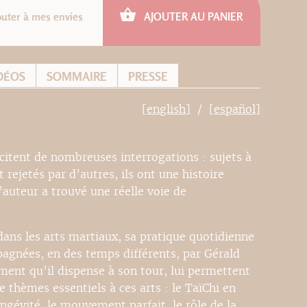
outer à mes envies
AJOUTER AU PANIER
DÉOS
SOMMAIRE
PRESSE
[english]
[español]
citent de nombreuses interrogations : sujets à
ejetés par d’autres, ils ont une histoire
l’auteur a trouvé une réelle voie de
dans les arts martiaux, sa pratique quotidienne
agnées, en des temps différents, par Gérald
ment qu’il dispense à son tour, lui permettent
 thèmes essentiels à ces arts : le TaïChi en
ngévité, le mouvement parfait, le rôle de la