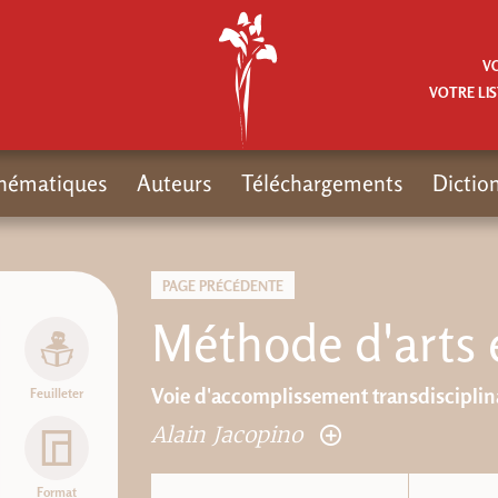
V
VOTRE LIS
hématiques
Auteurs
Téléchargements
Dictio
PAGE PRÉCÉDENTE
Méthode d'arts 
Voie d'accomplissement transdisciplin
Feuilleter
Alain Jacopino
Format