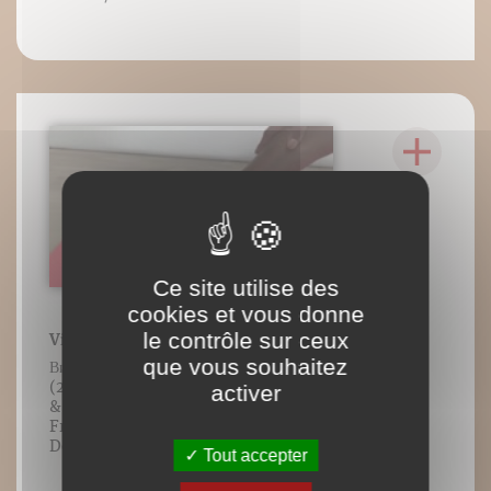
Ce site utilise des
cookies et vous donne
le contrôle sur ceux
Vidéo 13 : Parivrrta Trikonasana (2)
que vous souhaitez
Видео 13: поза перевернутого треугольника
(2) Contenu vidéo lié à l’ouvrage Genou
activer
& Yoga ©️Blandine Calais-Germain &
François Germain/Éditions
DésIris/Adverbum. Tous droits réservés.
Tout accepter