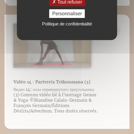
Tout refuser
Personnaliser
Politique de confidentialité
Vidéo 14 : Parivrrta Trikonasana (3)
Видео 14: поза перевернутого треугольника
(3) Contenu vidéo lié à l’ouvrage Genou
& Yoga ©️Blandine Calais-Germain &
François Germain/Éditions
DésIris/Adverbum. Tous droits réservés.