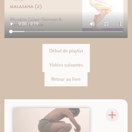
Début de playlist
Vidéos suivantes
Retour au livre