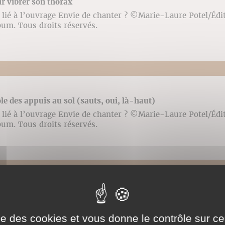
ir vibrer son thorax
lié à l’ouvrage Envie de chanter ? ©️Marie-Laure Potel/Édi
bum. Tous droits réservés.
ôle des appuis au sol (sauts, oui, là-haut)
lié à l’ouvrage Envie de chanter ? ©️Marie-Laure Potel/Édi
bum. Tous droits réservés.
fler (psitt et chut)
lié à l’ouvrage Envie de chanter ? ©️Marie-Laure Potel/Édi
ise des cookies et vous donne le contrôle sur 
bum. Tous droits réservés.