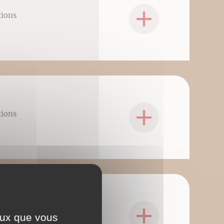
tions
tions
tions
ceux que vous