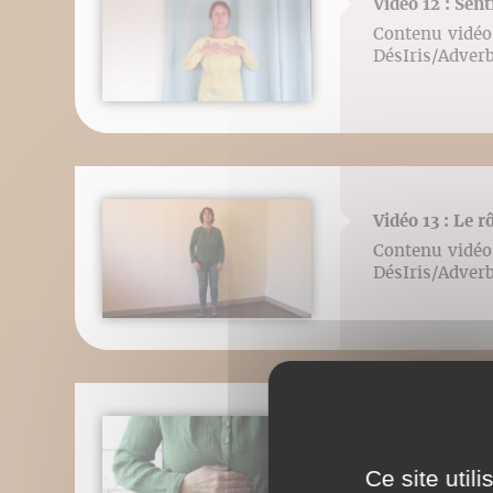
Vidéo 12 : Sent
Contenu vidéo 
DésIris/Adver
Vidéo 13 : Le r
Contenu vidéo 
DésIris/Adver
Vidéo 14 : Souf
Contenu vidéo 
Ce site util
DésIris/Adver