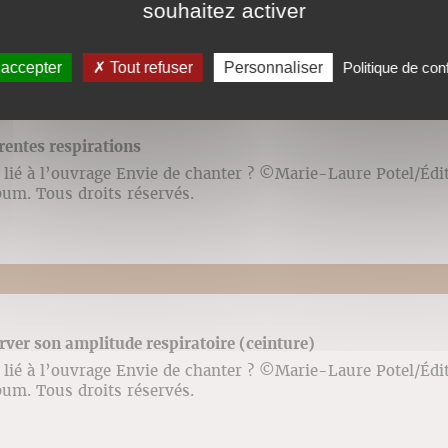
souhaitez activer
 accepter
Tout refuser
Personnaliser
Politique de conf
érentes respirations
lié à l’ouvrage Envie de chanter ? ©️Marie-Laure Potel/Édi
bum. Tous droits réservés.
erver son amplitude respiratoire (ceinture)
lié à l’ouvrage Envie de chanter ? ©️Marie-Laure Potel/Édi
bum. Tous droits réservés.