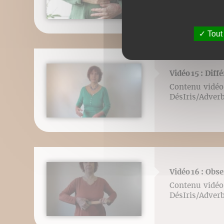
Tout
Vidéo 15 : Diff
Contenu vidéo 
DésIris/Adver
Vidéo 16 : Obs
Contenu vidéo 
DésIris/Adver