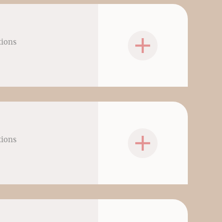
tions
tions