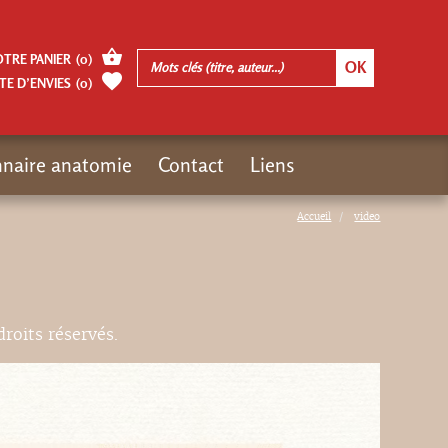
OTRE PANIER
(
0
)
TE D’ENVIES
(
0
)
nnaire anatomie
Contact
Liens
Accueil
video
droits réservés.