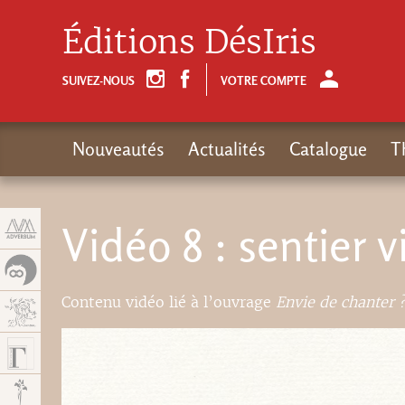
Panneau de gestion des cookies
Éditions DésIris
SUIVEZ-NOUS
VOTRE COMPTE
Nouveautés
Actualités
Catalogue
T
Vidéo 8 : sentier v
Contenu vidéo lié à l’ouvrage
Envie de chanter 