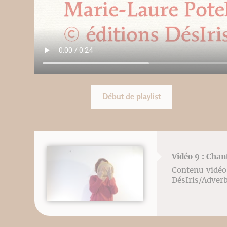
Début de playlist
Vidéo 9 : Cha
Contenu vidéo 
DésIris/Adver