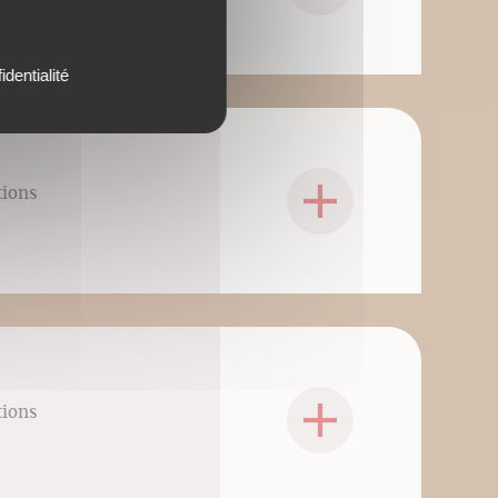
identialité
tions
tions