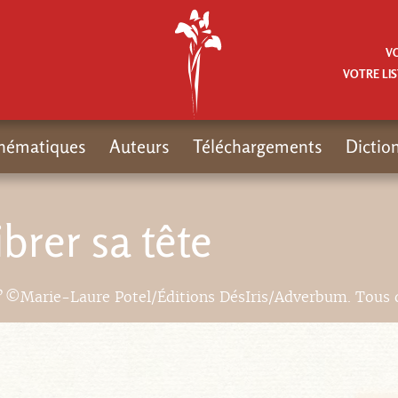
V
VOTRE LIS
hématiques
Auteurs
Téléchargements
Dictio
ibrer sa tête
?
©️Marie-Laure Potel/Éditions DésIris/Adverbum. Tous 