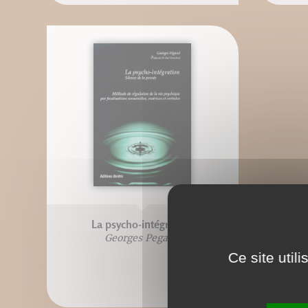
La psycho-intégration
Georges Pegand
Ce site util