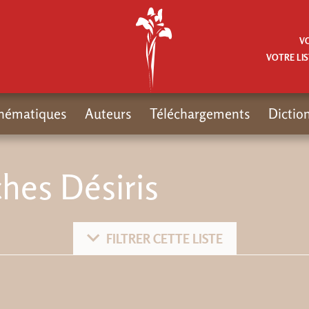
V
VOTRE LIS
hématiques
Auteurs
Téléchargements
Dictio
hes Désiris
FILTRER CETTE LISTE