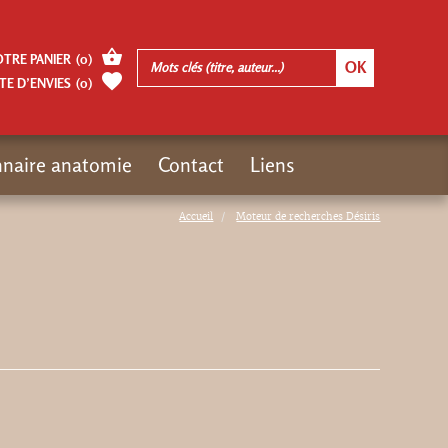
OTRE PANIER
(
0
)
TE D’ENVIES
(
0
)
nnaire anatomie
Contact
Liens
Accueil
Moteur de recherches Désiris