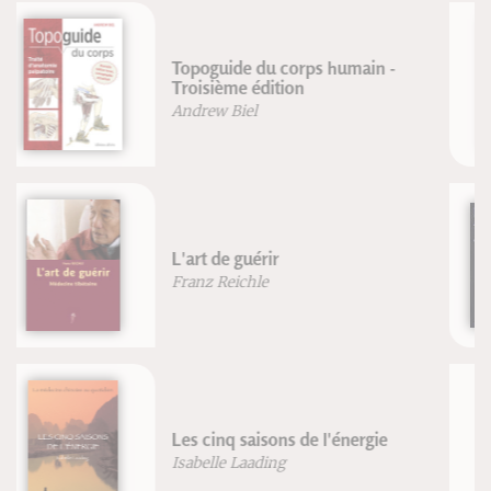
De Chamonix à Beijing
Eric Monnin
Le Sabre japonais
Gregory Irvine
La structure cachée du réel
Jean-François Froger
Robert Lutz