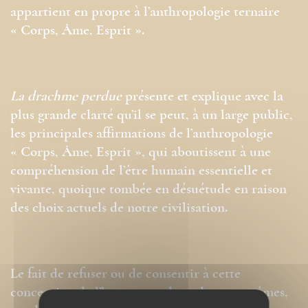
appartient en propre à l’anthropologie ternaire
« Corps, Âme, Esprit ».
La drachme perdue
présente et explique avec la
plus grande clarté qu’il se peut, à un large public,
les principales affirmations de l’anthropologie
« Corps, Âme, Esprit », qui aboutissent à une
compréhension de l’être humain essentielle et
vivante, quoique tombée en désuétude en raison
des choix actuels de notre civilisation.
Le fait de refuser ou de consentir à cette
conception de l’homme, et donc de nous-mêmes,