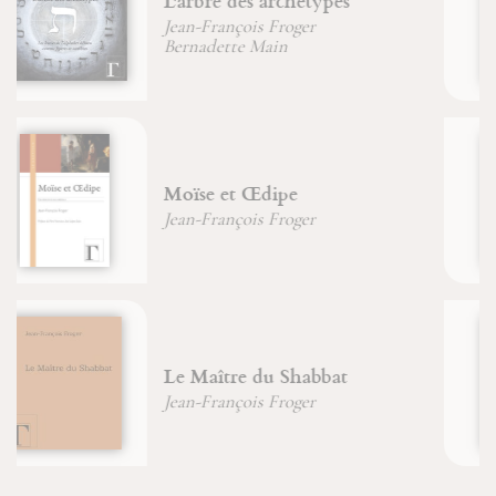
Maximin, Sidoine et Lazare
dans la Tradition de Provence
Brigitte Morelle
Une vie incorruptible
Jean-François Froger
D'un Caucase chrétien au
Caucase musulman
Marion Duvauchel