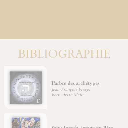
BIBLIOGRAPHIE
des archétypes
Une vie inco
çois Froger
Jean-François 
e Main
seph, image du Père