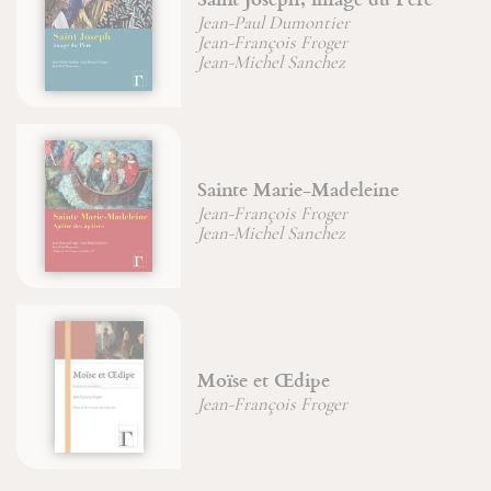
D'or et de m
 Dumontier
Jean-François 
çois Froger
Michel-Gabrie
el Sanchez
arie-Madeleine
Le Maître d
çois Froger
Jean-François 
el Sanchez
Une nouvell
t Œdipe
christianism
çois Froger
Jean-François 