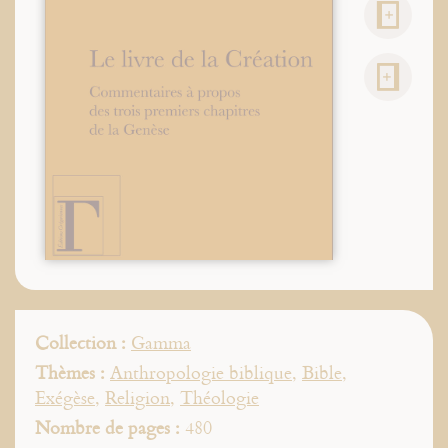
Collection :
Gamma
Thèmes :
Anthropologie biblique
,
Bible
,
Exégèse
,
Religion
,
Théologie
Nombre de pages :
480