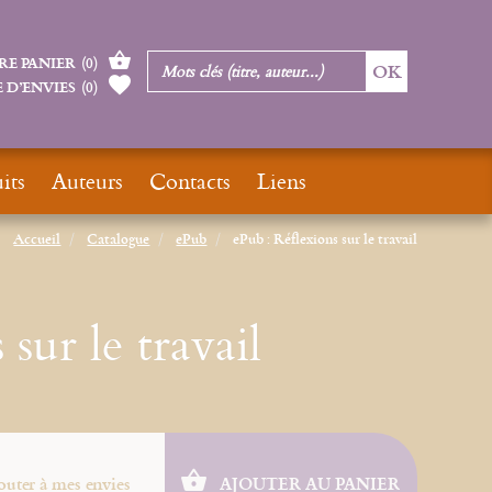
RE PANIER
(
0
)
 D’ENVIES
(
0
)
its
Auteurs
Contacts
Liens
Accueil
Catalogue
ePub
ePub : Réflexions sur le travail
sur le travail
outer à mes envies
AJOUTER AU PANIER