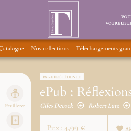
VOT
VOTRE LISTE
Catalogue
Nos collections
Téléchargements gratu
PAGE PRÉCÉDENTE
ePub : Réflexions 
Giles Decock
Robert Lutz
Feuilleter
4,99 €
Prix :
Aj