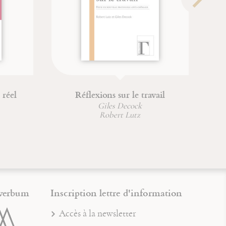
Réflexions sur le travail
De la nature d
Giles Decock
Jean Laug
Robert Lutz
verbum
Inscription lettre d'information
Accès à la newsletter