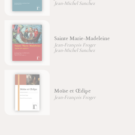
Jean-
ean-Michel Sanchez
ainte Marie-Madeleine
D'or
ean-François Froger
Jean-
ean-Michel Sanchez
Miche
Moïse et Œdipe
Le M
ean-François Froger
Jean-