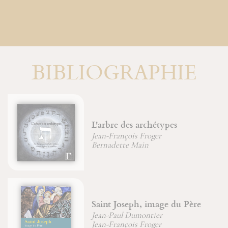
BIBLIOGRAPHIE
'arbre des archétypes
Une 
ean-François Froger
Jean-
ernadette Main
aint Joseph, image du Père
Six 
ean-Paul Dumontier
sages
ean-François Froger