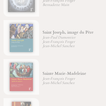
ançois Froger
Jean-Franço
ette Main
Joseph, image du Père
Six chemi
aul Dumontier
sagesse et 
ançois Froger
Jean-Franço
ichel Sanchez
e Marie-Madeleine
D'or et de
ançois Froger
Jean-Franço
ichel Sanchez
Michel-Gab