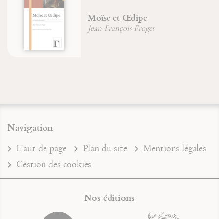
 et Œdipe
Le Maître
ançois Froger
Jean-Franço
Navigation
Haut de page
Plan du site
Mentions légales
Gestion des cookies
Nos éditions