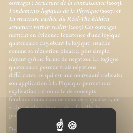
ouvrages :
Structure de la connaissance
(2003),
Fondements logiques de la Physique
(2007) et
La structure cachée du Réel-The hidden
structure within reality
(2009).Ces ouvrages
mettent en évidence l’existence d’une logique
quaternaire englobant la logique usuelle
comme sa réduction binaire, plus simple,
n’ayant qu’une forme de négation. La logique
quaternaire possède trois négations
différentes, ce qui est une nouveauté radicale;
son application à la Physique permet une
explication rationnelle de concepts
fondamentaux comme ceux de « quarks », de
« charge électrique », de « famille de
particules »…
De ses travaux d’exégèse biblique, on peut