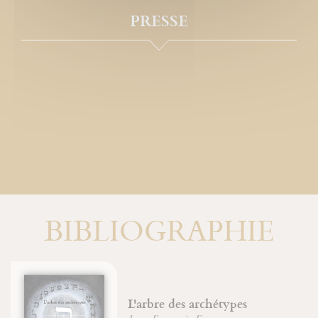
PRESSE
BIBLIOGRAPHIE
e des archétypes
Une vie i