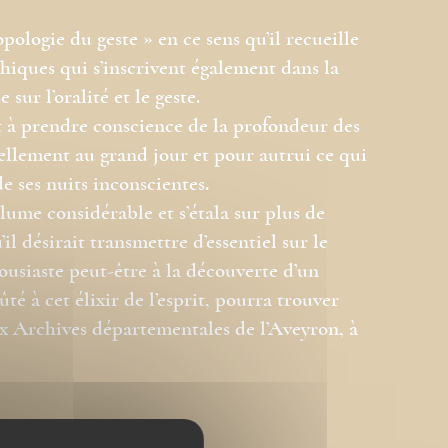
ologie du geste » en ce sens qu’il recueille
hiques qui s’inscrivent également dans la
sur l’oralité et le geste.
t à prendre conscience de la profondeur des
llement au grand jour et pour autrui ce qui
de ses nuits inconscientes.
ume considérable et s’étala sur plus de
il désirait transmettre d’essentiel sur le
ousiaste peut-être à la découverte d’un
é à cet élixir de l’esprit, pourra trouver
x Archives départementales de l’Aveyron, à