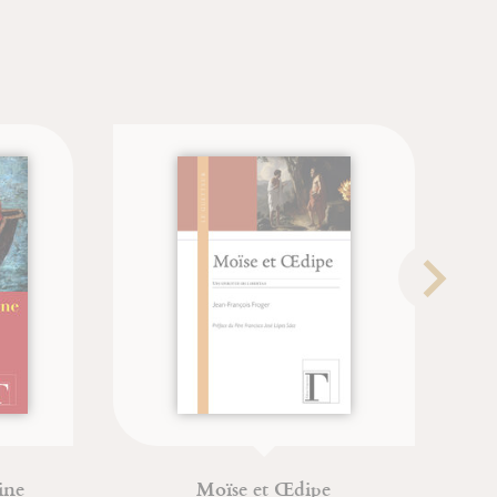
Moïse et Œdipe
La Paro