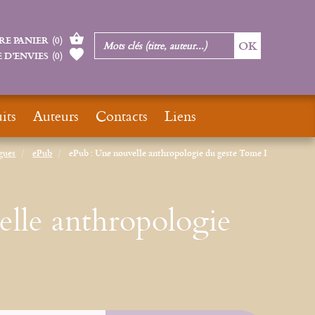
RE PANIER
(
0
)
 D’ENVIES
(
0
)
its
Auteurs
Contacts
Liens
gues
ePub
ePub : Une nouvelle anthropologie du geste Tome I
lle anthropologie