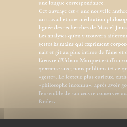
une longue correspondance.
Cet ouvrage est « une nouvelle anthrop
un travail et une méditation philosop
lignée des recherches de Marcel Jousse 
Les analyses qu’on y trouvera aideron
gestes humains qui expriment corpore
naît et gît au plus intime de l’âme et 
L’œuvre d’Urbain Marquet est d’un vol
quarante ans ; nous publions ici ce qu’
«geste». Le lecteur plus curieux, enth
«philosophe inconnu», après avoir goût
l’ensemble de son œuvre conservée au
Rodez.