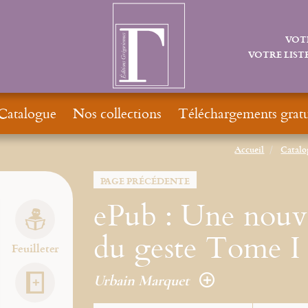
VOT
VOTRE LISTE
Catalogue
Nos collections
Téléchargements gratu
Accueil
Catalo
PAGE PRÉCÉDENTE
ePub : Une nouve
du geste Tome I
Feuilleter
Urbain Marquet