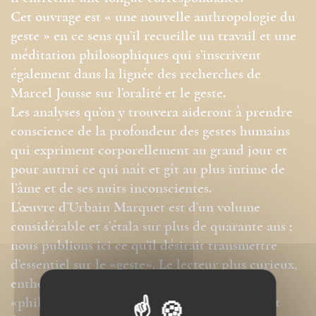
Cet ouvrage est « une nouvelle anthropologie du
geste » en ce sens qu’il recueille un travail et une
méditation philosophiques qui s’inscrivent
également dans la lignée des recherches de
Marcel Jousse sur l’oralité et le geste.
Les analyses qu’on y trouvera aideront à prendre
conscience de la profondeur des gestes humains
qui expriment corporellement au grand jour et
pour autrui ce qui naît et gît au plus intime de
l’âme et de ses nuits inconscientes.
L’œuvre d’Urbain Marquet est d’un volume
considérable et s’étala sur plus de quarante ans ;
nous publions ici ce qu’il désirait transmettre
d’essentiel sur le «geste». Le lecteur plus curieux,
enthousiaste peut-être à la découverte d’un
«philosophe inconnu», après avoir goûté à cet