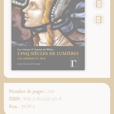
Nombre de pages :
240
ISBN
: 978-2-914338-63-9
Prix
: 29,99 €