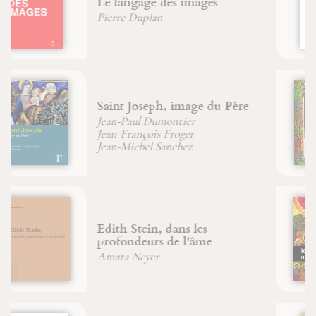
Bouddhisme
Marion Duvauchel
Les manuscrits enluminés et
leurs créateurs
Rowan Watson
Icônes arabes, mystères
d'Orient
Soeur Agnès-Mariam De la Croix