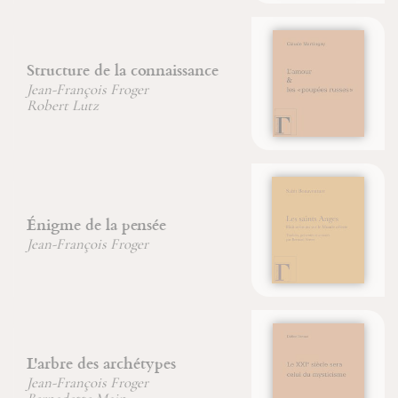
L'amour et les « poupées russes
»
Claude Martingay
Les saints Anges
Saint Bonaventure
Le XXIe siècle sera celui du
mysticisme