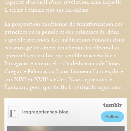
capacité d'accueil d'une révélation, sans laquelle
il serait à jamais clos sur lui-même.
La proposition chrétienne de transformation des
principes de la pensée et des principes du désir
s'appelle
métanoïa
. Les méditations données dans
cet ouvrage dessinent un chemin intellectuel et
spirituel vers un but qui semble inaccessible à
l'imaginaire « naturel » : la déification de l'âme.
Grégoire Palamas ou Louis Lanneau l'ont exploré
e
e
aux XIV
et XVII
siècles. Nous reprenons le
flambeau, pour que brille la véritable espérance.