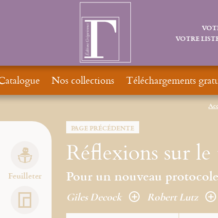
VOT
VOTRE LISTE
Catalogue
Nos collections
Téléchargements gratu
Acc
PAGE PRÉCÉDENTE
Réflexions sur le 
Pour un nouveau protocol
Feuilleter
Giles Decock
Robert Lutz