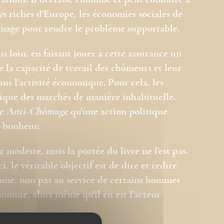
tations. Il déclasse l'homme et peut conduire à
ays riches d'Europe, les économies sociales de
ômage pour rendre le problème supportable.
lus loin, en faisant jouer à cette assurance un
e la capacité de travail des chômeurs et leur
ans l'activité économique. Pour cela, les
mique des marchés de manière inhabituelle.
e
Anti-Chômage
qu'une action politique
c bonheur.
modeste, mais la portée du livre ne l'est pas.
i, le véritable objectif est de dire et redire
omme, non pas au service de certains hommes
onomie, alors même qu'il en est l'acteur