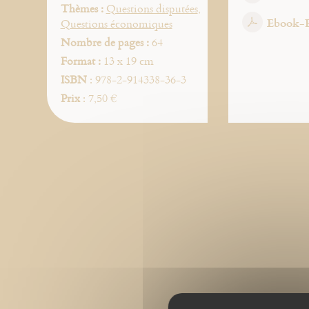
Thèmes :
Questions disputées
,
Ebook-
Questions économiques
Nombre de pages :
64
Format :
13 x 19 cm
ISBN
: 978-2-914338-36-3
Prix
: 7,50 €