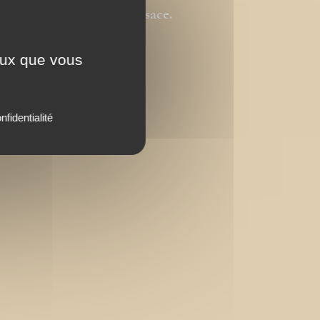
l'Université de Haute-Alsace.
même université.
ceux que vous
nfidentialité