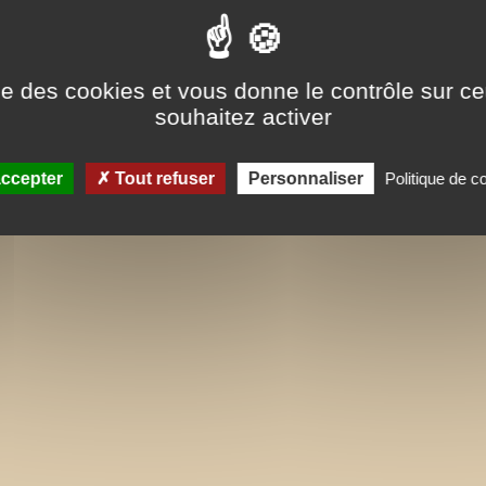
Robert Lutz est professeur émérite à 
Giles Decock est enseignant dans la 
ise des cookies et vous donne le contrôle sur 
souhaitez activer
ccepter
Tout refuser
Personnaliser
Politique de co