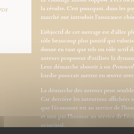
Le chômage massif s'oppose à ces inci
la révolte. C'est pourquoi, dans les p
PDF
marché ont introduit l'assurance-ch
L'objectif de cet ouvrage est d'aller p
rôle beaucoup plus positif qui valoris
donne en tant que tels un rôle actif d
auteurs proposent d'utiliser la dyna
Leur démarche aboutit à un
Protocol
hardie pourrait mettre en œuvre ave
La démarche des auteurs peut sembler 
Car derrière les intentions affichées ic
que l'économie est au service de l'h
et non pas l'homme au service de l'éc
principal.