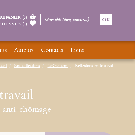
RE PANIER
(
0
)
 D’ENVIES
(
0
)
its
Auteurs
Contacts
Liens
ueil
Nos collections
Le Guetteur
Réflexions sur le travail
travail
e anti-chômage