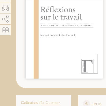
AddThis est désactivé.
Autoriser
Collection :
Le Guetteur
ePUB