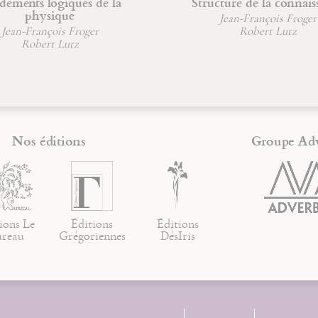
ogiques de la
Structure de la connaissance
sique
Jean-François Froger
çois Froger
Robert Lutz
t Lutz
Nos éditions
Groupe Ad
ions Le
Éditions
Éditions
ureau
Grégoriennes
DésIris