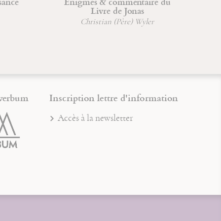
Énigmes & commentaire du
Maximin,
Livre de Jonas
dans la Tr
Christian (Père) Wyler
Br
verbum
Inscription lettre d'information
Accès à la newsletter