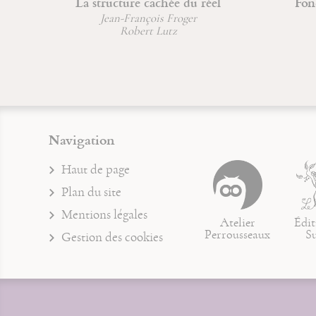
La structure cachée du réel
Fondements l
phy
Jean-François Froger
Robert Lutz
Jean-Fran
Rober
Navigation
Haut de page
Plan du site
Mentions légales
Atelier
Édit
Perrousseaux
S
Gestion des cookies