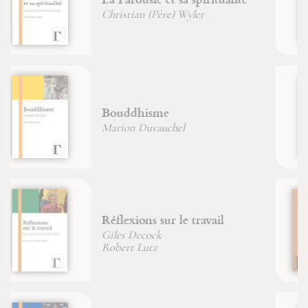
Père Jean-Claude Hanus
De la nature de l'arbre
Jean Laugier
Edith Stein, dans les
profondeurs de l'âme
Amata Neyer