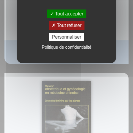
Tout accepter
Tout refuser
Personnaliser
Politique de confidentialité
Le corps et l'esprit
J.R. Millenson