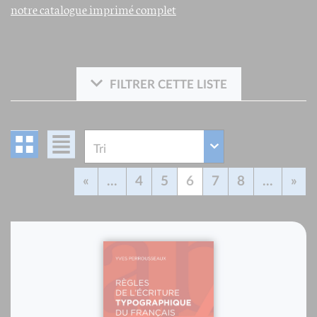
notre catalogue imprimé complet
FILTRER CETTE LISTE
«
...
4
5
6
7
8
...
»