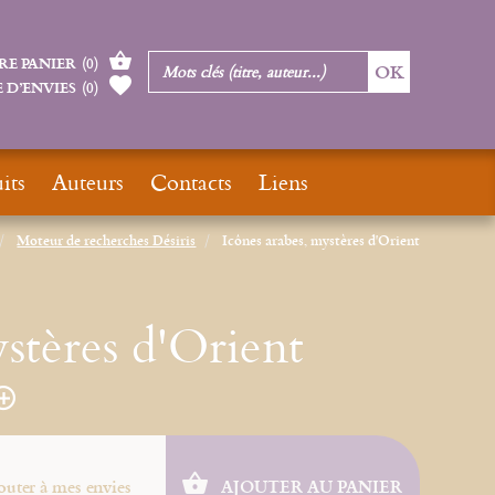
RE PANIER
(
0
)
 D’ENVIES
(
0
)
its
Auteurs
Contacts
Liens
Moteur de recherches Désiris
Icônes arabes, mystères d'Orient
stères d'Orient
outer à mes envies
AJOUTER AU PANIER