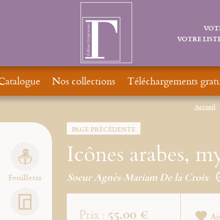
VOT
VOTRE LISTE
Catalogue
Nos collections
Téléchargements gratu
Accueil
PAGE PRÉCÉDENTE
Icônes arabes, my
Soeur Agnès-Mariam De la Croix
Feuilleter
55,00 €
Prix :
Aj