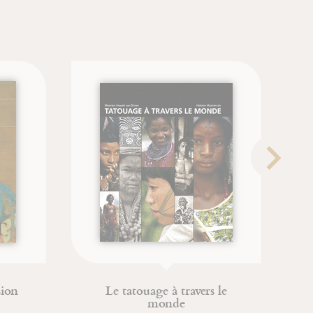
ers le
Livre des subtilités des
créatures de diverses natures -