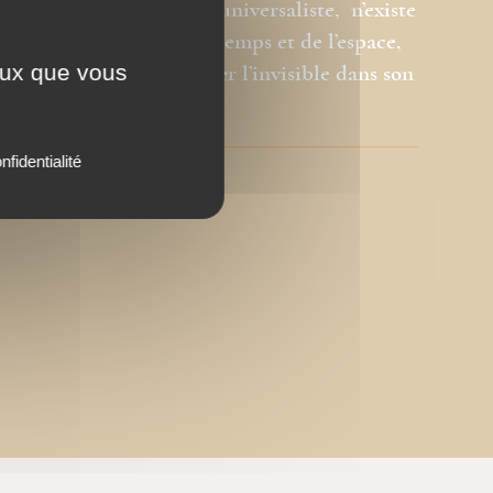
en-Orient, mystique et universaliste, n’existe
ure aux dimensions du temps et de l’espace,
ceux que vous
ur l’art sacré, de manifester l’invisible dans son
nfidentialité