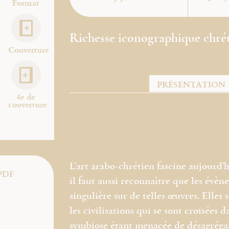
Format
Richesse iconographique chré
Couverture
PRÉSENTATION
4e de
couverture
L’art arabo-chrétien fascine aujourd’h
PDF
il faut aussi reconnaître que les évèn
singulière sur de telles œuvres. Elles
les civilisations qui se sont croisées 
symbiose étant menacée de désagrégati