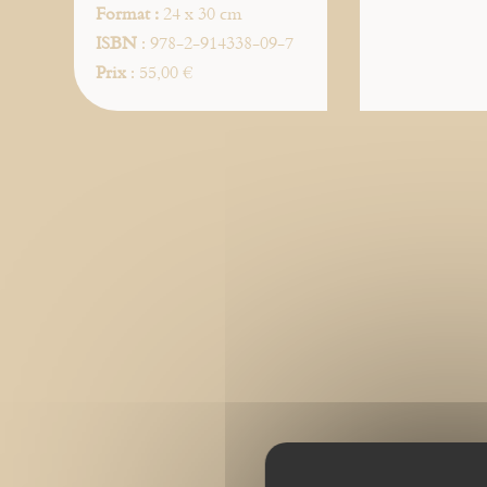
Format :
24 x 30 cm
ISBN
: 978-2-914338-09-7
Prix
: 55,00 €