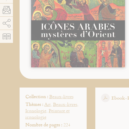
AddThis est désactivé.
Autoriser
Collection :
Beaux-livres
Ebook-
Thèmes :
Art
,
Beaux-livres
,
Iconologie
,
Peinture et
iconologie
Nombre de pages :
224