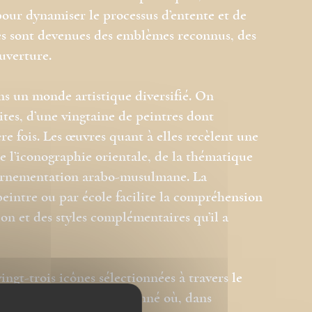
pour dynamiser le processus d’entente et de
bes sont devenues des emblèmes reconnus, des
ouverture.
ns un monde artistique diversifié. On
tes, d’une vingtaine de peintres dont
ère fois. Les œuvres quant à elles recèlent une
e l’iconographie orientale, de la thématique
l’ornementation arabo-musulmane. La
peintre ou par école facilite la compréhension
ion et des styles complémentaires qu’il a
ingt-trois icônes sélectionnées à travers le
ans un univers insoupçonné où, dans