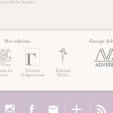
Marteen Hesselt Van 
Nos éditions
Groupe Ad
ions Le
Éditions
Éditions
ureau
Grégoriennes
DésIris