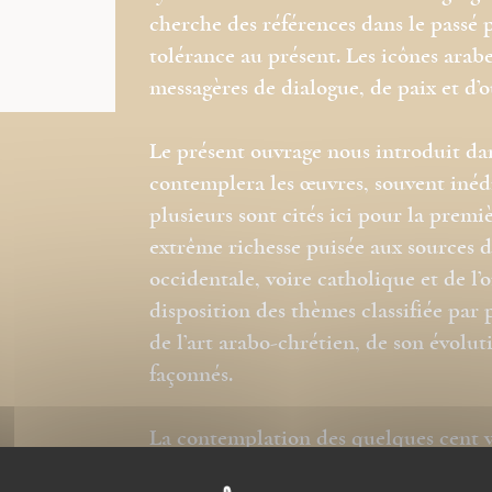
cherche des références dans le passé 
tolérance au présent. Les icônes ara
messagères de dialogue, de paix et d’
Le présent ouvrage nous introduit da
contemplera les œuvres, souvent inédi
plusieurs sont cités ici pour la premi
extrême richesse puisée aux sources d
occidentale, voire catholique et de 
disposition des thèmes classifiée par 
de l’art arabo-chrétien, de son évolut
façonnés.
La contemplation des quelques
cent v
Liban et la Syrie
nous fera pénétrer d