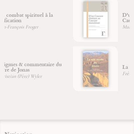
D'un Caucase chrétien au
Caucase musulman
Marion Duvauchel
La voie royale du désert
Frère Étienne Goutagny
Navigation