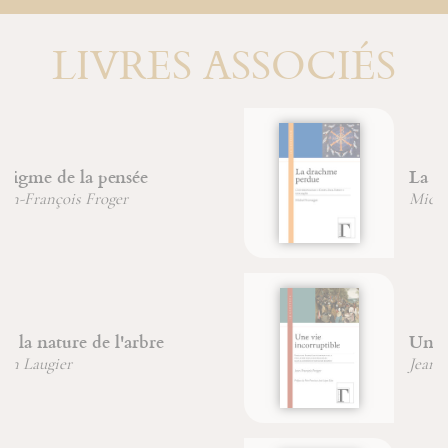
LIVRES ASSOCIÉS
La drachme perdue
Michel Fromaget
Une vie incorruptible
Jean-François Froger