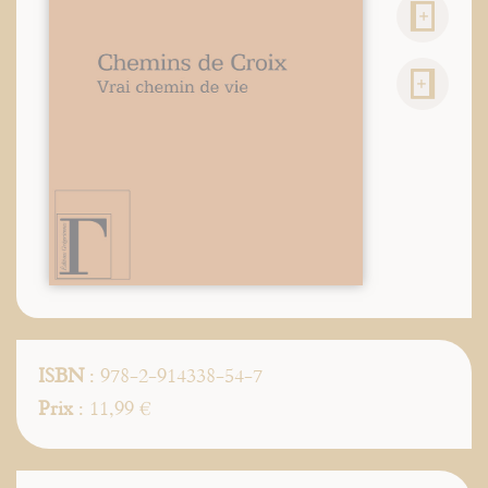
ISBN
: 978-2-914338-54-7
Prix
: 11,99 €