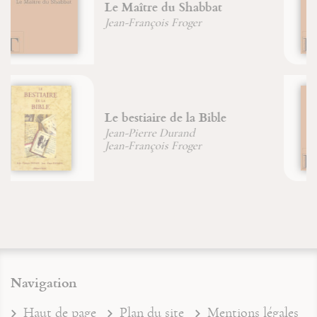
Le XXIe siècle sera celui du
mysticisme
Didier Brenot
Edith Stein, dans les
profondeurs de l'âme
Amata Neyer
Navigation
Haut de page
Plan du site
Mentions légales