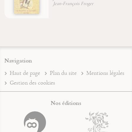
Jean-Fra
-François Froger
Navigation
Haut de page
Plan du site
Mentions légales
Gestion des cookies
Nos éditions