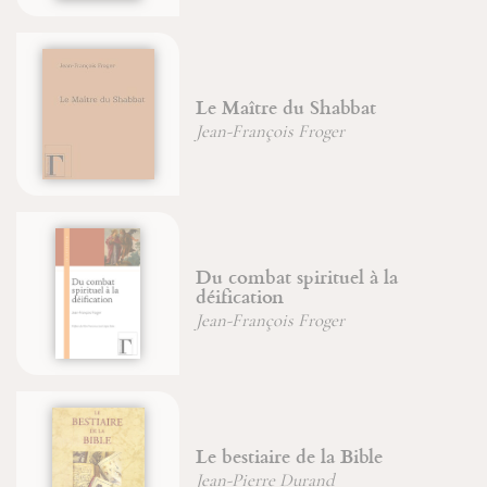
Maître du Shabbat
D'un co
-François Froger
Père Jea
combat spirituel à la
Edith S
fication
profond
-François Froger
Amata N
bestiaire de la Bible
Énigme 
-Pierre Durand