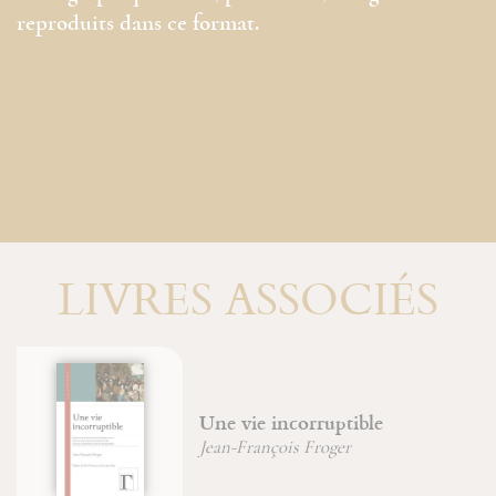
reproduits dans ce format.
LIVRES ASSOCIÉS
Fondeme
 vie incorruptible
physiq
-François Froger
Jean-Fra
Robert 