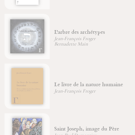
Moïse et Œdipe
Jean-François Froger
umaine
Bouddha de Compassion
Père
Du combat spirituel à la