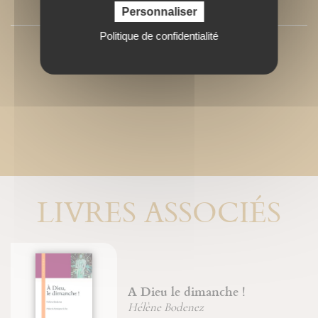
PRESSE
Personnaliser
Politique de confidentialité
LIVRES ASSOCIÉS
A Dieu le dimanche !
Hélène Bodenez