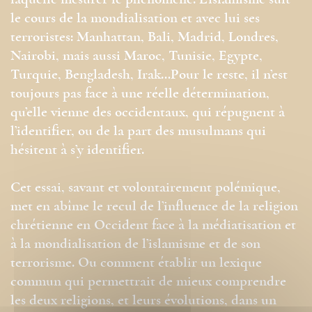
laquelle mesurer le phénomène. L’islamisme suit
le cours de la mondialisation et avec lui ses
terroristes: Manhattan, Bali, Madrid, Londres,
Nairobi, mais aussi Maroc, Tunisie, Egypte,
Turquie, Bengladesh, Irak…Pour le reste, il n’est
toujours pas face à une réelle détermination,
qu’elle vienne des occidentaux, qui répugnent à
l’identifier, ou de la part des musulmans qui
hésitent à s’y identifier.
Cet essai, savant et volontairement polémique,
met en abîme le recul de l’influence de la religion
chrétienne en Occident face à la médiatisation et
à la mondialisation de l’islamisme et de son
terrorisme. Ou comment établir un lexique
commun qui permettrait de mieux comprendre
les deux religions, et leurs évolutions, dans un