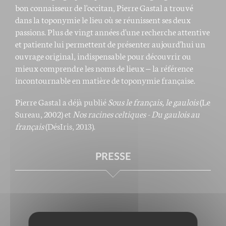
bon connaisseur de l'occitan, Pierre Gastal a trouvé
dans la toponymie le lieu où se réunissent ses deux
passions. Plus de vingt années d'une recherche attentive
et patiente lui permettent de présenter aujourd'hui un
ouvrage original, indispensable pour découvrir ou
mieux comprendre les noms de lieux – la référence
incontournable en matière de toponymie française.
Pierre Gastal a déjà publié
Sous le français, le gaulois
(Le
Sureau, 2002) et
Nos racines celtiques - Du gaulois au
français
(DésIris, 2013).
PRESSE