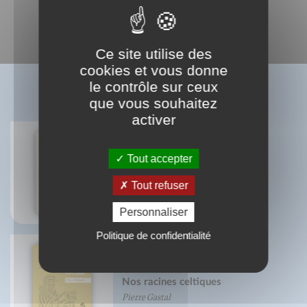
Ce site utilise des
cookies et vous donne
le contrôle sur ceux
BIBLIOGRAPHIE
que vous souhaitez
activer
Tout accepter
Sous le français, le Gaulois
Pierre Gastal
Tout refuser
Personnaliser
Politique de confidentialité
Nos racines celtiques
Pierre Gastal