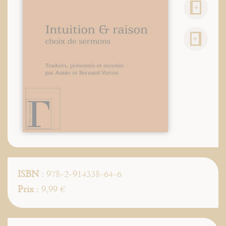
ISBN
: 978-2-914338-64-6
Prix
: 9,99 €