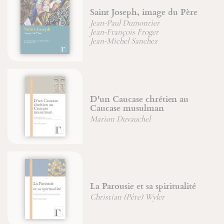
Saint Joseph, image du Père
Jean-Paul Dumontier
Jean-François Froger
Jean-Michel Sanchez
D'un Caucase chrétien au
Caucase musulman
Marion Duvauchel
La Parousie et sa spiritualité
Christian (Père) Wyler