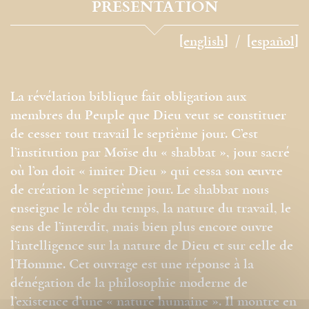
PRÉSENTATION
[english]
[español]
La révélation biblique fait obligation aux
membres du Peuple que Dieu veut se constituer
de cesser tout travail le septième jour. C’est
l’institution par Moïse du « shabbat », jour sacré
où l’on doit « imiter Dieu » qui cessa son œuvre
de création le septième jour. Le shabbat nous
enseigne le rôle du temps, la nature du travail, le
sens de l’interdit, mais bien plus encore ouvre
l’intelligence sur la nature de Dieu et sur celle de
l’Homme. Cet ouvrage est une réponse à la
dénégation de la philosophie moderne de
l’existence d’une « nature humaine ». Il montre en