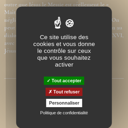
outre que Jésus le Messie est réellement le «
Maître du Shabbat », non pour le nier ou le
négliger mais pour l’accomplir parfaitement. On
peut lire cet ouvrage comme une participation au
dialogue de Joseph Ratzinger, le Pape Benoît XVI,
Ce site utilise des
avec le rabbin Jacob Neusner rapporté dans «
cookies et vous donne
Jésus de Nazareth ».
le contrôle sur ceux
que vous souhaitez
activer
SOMMAIRE
Tout accepter
Tout refuser
Personnaliser
Politique de confidentialité