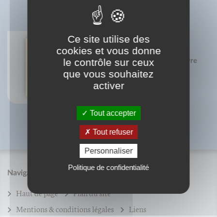
BIBLIOGRAPHIE
Ce site utilise des
cookies et vous donne
le contrôle sur ceux
Le symbolisme dans le quart livre
de François Rabelais
que vous souhaitez
Marie-Cécile Mouret
activer
Tout accepter
Tout refuser
Personnaliser
Politique de confidentialité
Navigation
Haut de page
Plan du site
Mentions & conditions légales
Liens